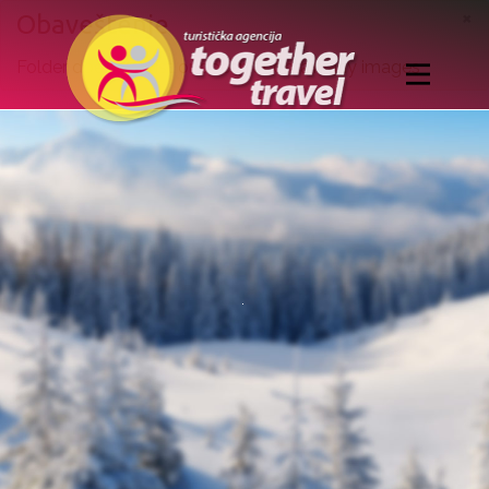
×
Obaveštenje
Folder doesn't exist or doesn't contain any images
Home
ZIMOVANJE
EVROPSKI GRADOVI
NOVA GODINA
1. maj
LETO
.
LETO ZA MLADE
IZLETI