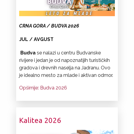
CRNA GORA
/ BUDVA 2026
JUL / AVGUST
Budva
se nalazi u centru Budvanske
rivijere i jedan je od napoznatijih turističkih
gradova i drevnih naselja na Jadranu. Ovo
je idealno mesto za mlade i aktivan odmor.
Opširnije: Budva 2026
Kalitea 2026