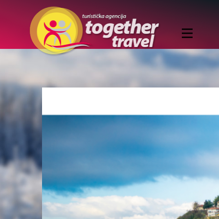
Home
ZIMOVANJE
EVROPSKI GRADOVI
NOVA GODINA
1. maj
LETO
LETO ZA MLADE
IZLETI