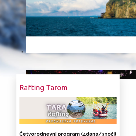
Rafting Tarom
Četvorodnevni program
(4dana/3noći)